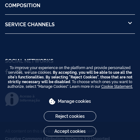
COMPOSITION
SERVICE CHANNELS
SOCIAL NETWORKS
To improve your experience on the platform and provide personalized
services, we use cookies.
By accepting, you will be able to use all the
site's functionalities. By selecting "Reject Cookies", those that are not
strictly necessary will be disabled
. To choose which ones you want to
authorize, select "Manage Cookies". Learn more in our
Cookie Statement.
Acesso à
Informação
Manage cookies
Reject cookies
All content on this site is published under license
Accept cookies
Creative Commons Attribution-NoDerivs 3.0 Unported
.