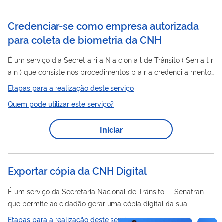
Credenciar-se como empresa autorizada
para coleta de biometria da CNH
É um serviço d a Secret a ri a N a cion a l de Trânsito ( Sen a t r
a n ) que consiste nos procedimentos p a r a credenci a mento
de empres a s interess a d a s em prest a r serviços de colet a
Etapas para a realização deste serviço
e a rm a zen a mento de d a dos biométricos (im a gens d a
Quem pode utilizar este serviço?
fotogr a fi a , a ssin a t ur a e impressões digit a is) nos
processos de h a bilit a ção, mud a nç a ou a dição de c a t
Iniciar
egori a e renov a ção d a C...
Exportar cópia da CNH Digital
É um serviço da Secretaria Nacional de Trânsito — Senatran
que permite ao cidadão gerar uma cópia digital da sua
CNH
Carteira Nacional de Habilitação (
-e), assinada com
Etapas para a realização deste serviço