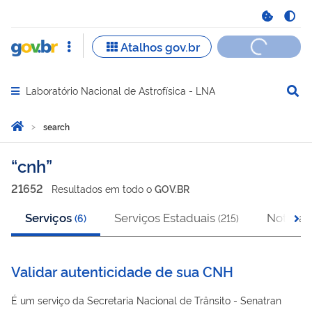
Laboratório Nacional de Astrofísica - LNA
Abrir menu principal de navegação
Você está aqui:
Home
search
search
cnh
21652
Resultado
s
em
todo o
GOV.BR
Serviços
Serviços Estaduais
Notícias
(
6
)
(
215
)
Validar autenticidade de sua CNH
É um serviço da Secretaria Nacional de Trânsito - Senatran