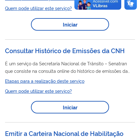
certificado digital. A funcionalidade possibilita salvar o
Quem pode utilizar este serviço?
documento em formato PDF para compartilhamento seguro
com terceiros.
Iniciar
Consultar Histórico de Emissões da CNH
É um serviço da Secretaria Nacional de Trânsito – Senatran
que consiste na consulta online do histórico de emissões da
CNH
Carteira Nacional de Habilitação (
) do cidadão. Algumas
Etapas para a realização deste serviço
das informações presentes no histórico são: Datas de emissão
Quem pode utilizar este serviço?
de CNHs cujo portador do documento seja o usuário logado;
Categorias habilitadas; Alterações realizadas; Unidades da
Iniciar
federação (UF) emissores.
Emitir a Carteira Nacional de Habilitação