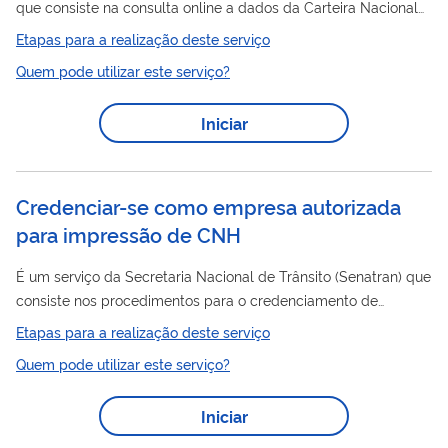
que consiste na consulta online a dados da Carteira Nacional
CNH
CNH
de Habilitação (
) mais recente. Ao Validar
é possível
Etapas para a realização deste serviço
acessar dados como: CPF do Condutor; Número de Registro;
Quem pode utilizar este serviço?
CNH
Número do Formulário
; Código de Segurança; Nome do
Condutor; Categoria; Validade.
Iniciar
Credenciar-se como empresa autorizada
para impressão de CNH
É um serviço da Secretaria Nacional de Trânsito (Senatran) que
consiste nos procedimentos para o credenciamento de
empresa interessada em produzir graficamente a Carteira
Etapas para a realização deste serviço
CNH
Nacional de Habilitação (
).
Quem pode utilizar este serviço?
Iniciar