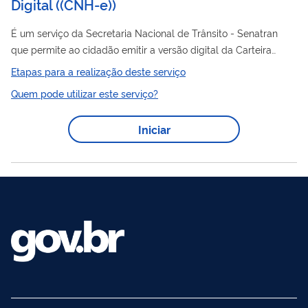
Digital
(
(CNH-e)
)
É um serviço da Secretaria Nacional de Trânsito - Senatran
que permite ao cidadão emitir a versão digital da Carteira
CNH
Nacional de Habilitação (
), com validade legal em todo o
Etapas para a realização deste serviço
CNH
território nacional. A
-e é acessada por meio do aplicativo
Quem pode utilizar este serviço?
Carteira Digital de Trânsito (CDT).
Iniciar