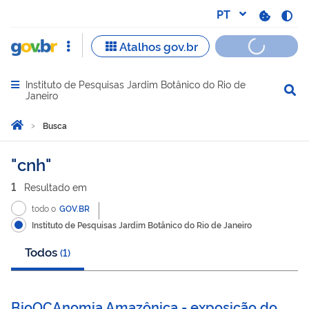
Instituto de Pesquisas Jardim Botânico do Rio de
Abrir menu principal de navegação
Janeiro
Você está aqui:
Página Inicial
Busca
Busca
cnh
1
Resultado
em
todo o
GOV.BR
Instituto de Pesquisas Jardim Botânico do Rio de Janeiro
Todos
(
1
)
BioOCAnomia Amazônica - exposição do