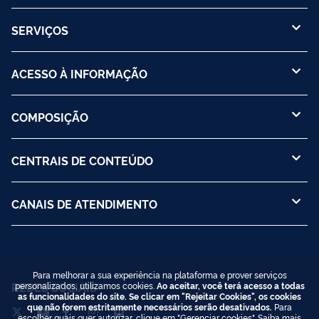
SERVIÇOS
ACESSO À INFORMAÇÃO
COMPOSIÇÃO
CENTRAIS DE CONTEÚDO
CANAIS DE ATENDIMENTO
Para melhorar a sua experiência na plataforma e prover serviços
personalizados, utilizamos cookies.
Ao aceitar, você terá acesso a todas
REDES SOCIAIS
as funcionalidades do site. Se clicar em "Rejeitar Cookies", os cookies
que não forem estritamente necessários serão desativados.
Para
escolher quais quer autorizar, clique em "Gerenciar cookies". Saiba mais