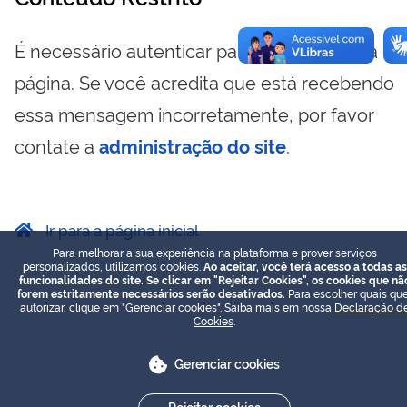
É necessário autenticar para visualizar essa
página. Se você acredita que está recebendo
essa mensagem incorretamente, por favor
contate a
administração do site
.
Ir para a página inicial
Para melhorar a sua experiência na plataforma e prover serviços
personalizados, utilizamos cookies.
Ao aceitar, você terá acesso a todas as
funcionalidades do site. Se clicar em "Rejeitar Cookies", os cookies que nã
forem estritamente necessários serão desativados.
Para escolher quais que
autorizar, clique em "Gerenciar cookies". Saiba mais em nossa
Declaração d
Cookies
.
Gerenciar cookies
Rejeitar cookies