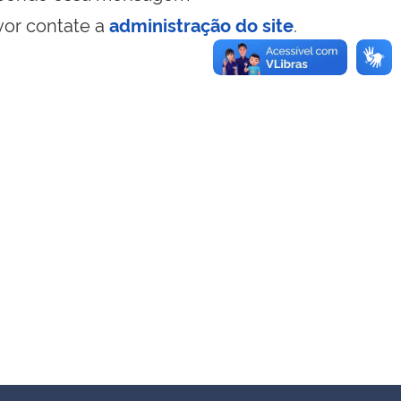
vor contate a
administração do site
.