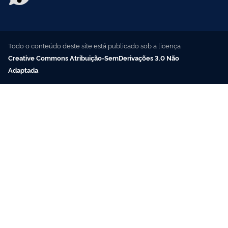
Todo o conteúdo deste site está publicado sob a licença
Creative Commons Atribuição-SemDerivações 3.0 Não
Adaptada
.