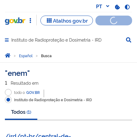
Instituto de Radioproteção e Dosimetria - IRD
Abrir menu principal de navegação
Você está aqui:
Página Inicial
Español
Busca
Busca
enem
1
Resultado
em
todo o
GOV.BR
Instituto de Radioproteção e Dosimetria - IRD
Todos
(
1
)
/ird/pt-br/central-de-