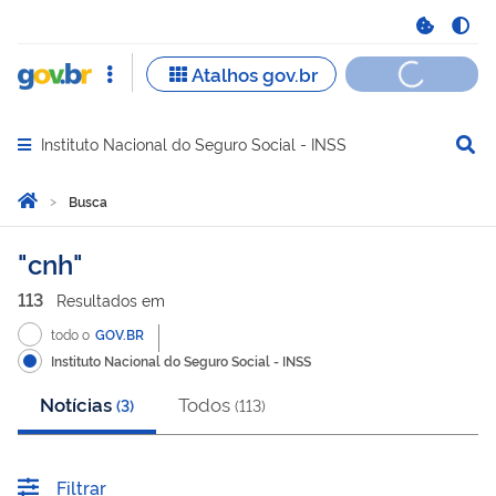
Instituto Nacional do Seguro Social - INSS
Abrir menu principal de navegação
Você está aqui:
Página Inicial
Busca
Busca
cnh
113
Resultado
s
em
todo o
GOV.BR
Instituto Nacional do Seguro Social - INSS
Notícias
Todos
(
3
)
(
113
)
Filtrar