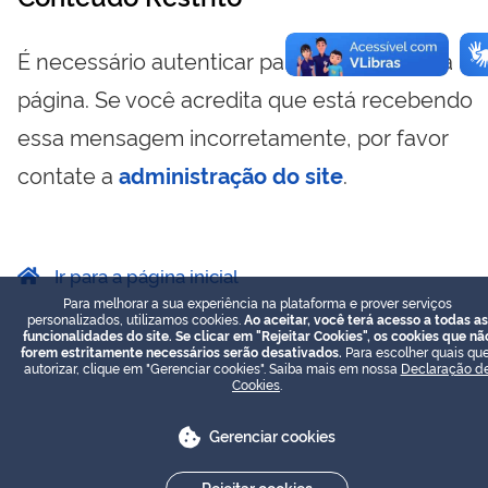
É necessário autenticar para visualizar essa
página. Se você acredita que está recebendo
essa mensagem incorretamente, por favor
contate a
administração do site
.
Ir para a página inicial
Para melhorar a sua experiência na plataforma e prover serviços
personalizados, utilizamos cookies.
Ao aceitar, você terá acesso a todas as
funcionalidades do site. Se clicar em "Rejeitar Cookies", os cookies que nã
forem estritamente necessários serão desativados.
Para escolher quais que
autorizar, clique em "Gerenciar cookies". Saiba mais em nossa
Declaração d
Cookies
.
Gerenciar cookies
Rejeitar cookies