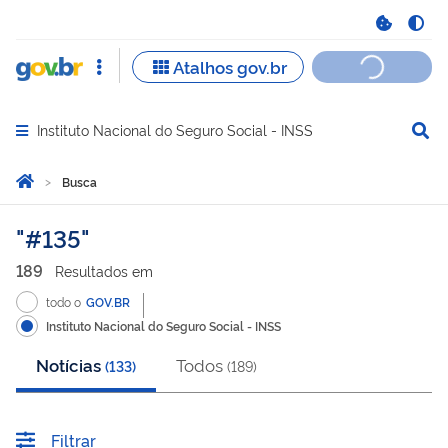
Instituto Nacional do Seguro Social - INSS
Abrir menu principal de navegação
Você está aqui:
Página Inicial
Busca
Busca
#135
189
Resultado
s
em
todo o
GOV.BR
Instituto Nacional do Seguro Social - INSS
Notícias
Todos
(
133
)
(
189
)
Filtrar