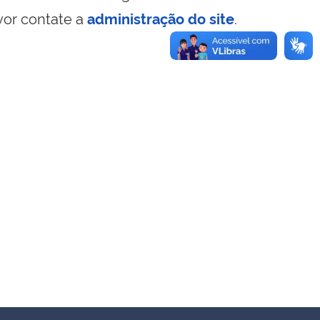
vor contate a
administração do site
.