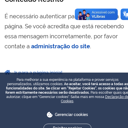
É necessário autenticar para visualizar essa
página. Se você acredita que está recebendo
essa mensagem incorretamente, por favor
contate a
administração do site
.
Ir para a página inicial
Para melhorar a sua experiência na plataforma e prover serviços
personalizados, utilizamos cookies.
Ao aceitar, você terá acesso a todas as
funcionalidades do site. Se clicar em "Rejeitar Cookies", os cookies que nã
forem estritamente necessários serão desativados.
Para escolher quais que
autorizar, clique em "Gerenciar cookies". Saiba mais em nossa
Declaração d
Cookies
.
Gerenciar cookies
Rejeitar cookies