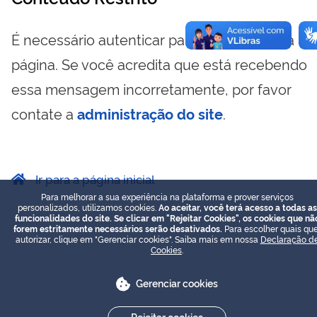
É necessário autenticar para visualizar essa
página. Se você acredita que está recebendo
essa mensagem incorretamente, por favor
contate a
administração do site
.
Ir para a página inicial
Para melhorar a sua experiência na plataforma e prover serviços
personalizados, utilizamos cookies.
Ao aceitar, você terá acesso a todas as
funcionalidades do site. Se clicar em "Rejeitar Cookies", os cookies que nã
forem estritamente necessários serão desativados.
Para escolher quais que
autorizar, clique em "Gerenciar cookies". Saiba mais em nossa
Declaração d
Cookies
.
Gerenciar cookies
Rejeitar cookies