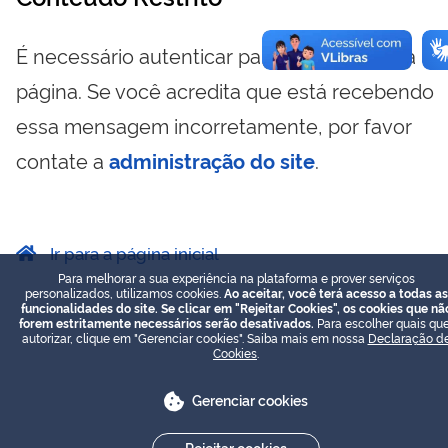
É necessário autenticar para visualizar essa
página. Se você acredita que está recebendo
essa mensagem incorretamente, por favor
contate a
administração do site
.
Ir para a página inicial
Para melhorar a sua experiência na plataforma e prover serviços
personalizados, utilizamos cookies.
Ao aceitar, você terá acesso a todas as
funcionalidades do site. Se clicar em "Rejeitar Cookies", os cookies que nã
forem estritamente necessários serão desativados.
Para escolher quais que
autorizar, clique em "Gerenciar cookies". Saiba mais em nossa
Declaração d
Cookies
.
Gerenciar cookies
Rejeitar cookies