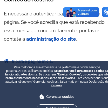
É necessário autenticar para visualizar essa
página. Se você acredita que está recebendo
essa mensagem incorretamente, por favor
contate a
administração do site
.
Ir para a página inicial
Para melhorar a sua experiência na plataforma e prover serviços
personalizados, utilizamos cookies.
Ao aceitar, você terá acesso a todas as
funcionalidades do site. Se clicar em "Rejeitar Cookies", os cookies que nã
forem estritamente necessários serão desativados.
Para escolher quais que
autorizar, clique em "Gerenciar cookies". Saiba mais em nossa
Declaração d
Cookies
.
Gerenciar cookies
Rejeitar cookies