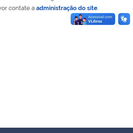
vor contate a
administração do site
.