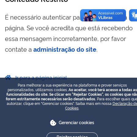
É necessário autenticar para visualizar essa
página. Se você acredita que está recebendo
essa mensagem incorretamente, por favor
contate a
administração do site
.
Ir para a página inicial
Para melhorar a sua experiência na plataforma e prover serviços
personalizados, utilizamos cookies.
Ao aceitar, você terá acesso a todas as
funcionalidades do site. Se clicar em "Rejeitar Cookies", os cookies que nã
forem estritamente necessários serão desativados.
Para escolher quais que
autorizar, clique em "Gerenciar cookies". Saiba mais em nossa
Declaração d
Cookies
.
Gerenciar cookies
Rejeitar cookies