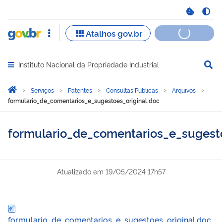
Instituto Nacional da Propriedade Industrial
Abrir menu principal de navegação
Você está aqui:
Página Inicial
Serviços
Patentes
Consultas Públicas
Arquivos
formulario_de_comentarios_e_sugestoes_original.doc
formulario_de_comentarios_e_sugesto
Atualizado em
19/05/2024 17h57
formulario_de_comentarios_e_sugestoes_original.doc