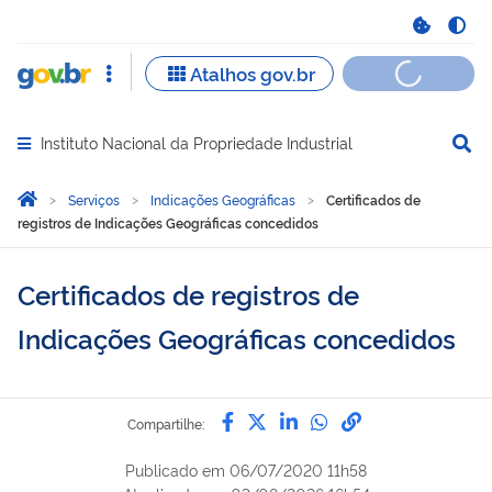
Instituto Nacional da Propriedade Industrial
Abrir menu principal de navegação
Você está aqui:
Página Inicial
Serviços
Indicações Geográficas
Certificados de
registros de Indicações Geográficas concedidos
Certificados de registros de
Indicações Geográficas concedidos
Compartilhe por Facebook
Compartilhe por Twitter
Compartilhe por Lin
Compartilhe por
link para Copi
Compartilhe:
Publicado em
06/07/2020 11h58