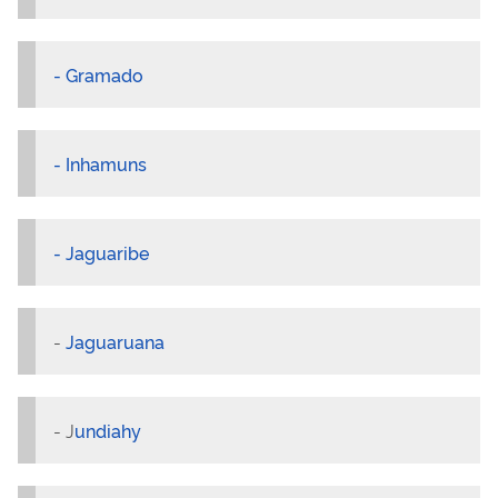
- Gramado
- Inhamuns
- Jaguaribe
-
Jaguaruana
- J
undiahy