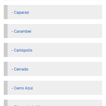
-
Caparaó
- Carambeí
- Carlópolis
- Cerrado
- Cerro Azul