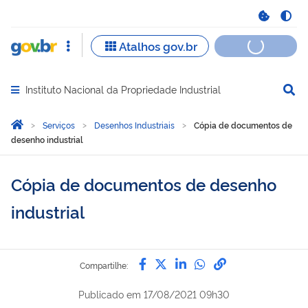
Instituto Nacional da Propriedade Industrial
Abrir menu principal de navegação
Você está aqui:
Página Inicial
Serviços
Desenhos Industriais
Cópia de documentos de
desenho industrial
Cópia de documentos de desenho
industrial
Compartilhe por Facebook
Compartilhe por Twitter
Compartilhe por Lin
Compartilhe por
link para Copi
Compartilhe:
Publicado em
17/08/2021 09h30