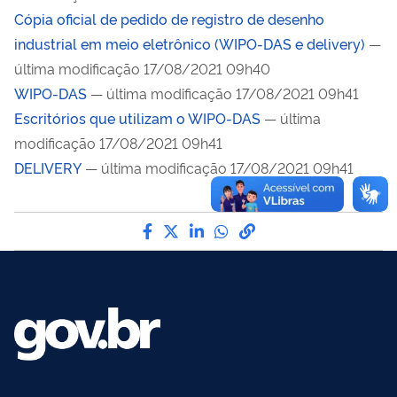
Cópia oficial de pedido de registro de desenho
industrial em meio eletrônico (WIPO-DAS e delivery)
—
última modificação 17/08/2021 09h40
WIPO-DAS
— última modificação 17/08/2021 09h41
Escritórios que utilizam o WIPO-DAS
— última
modificação 17/08/2021 09h41
DELIVERY
— última modificação 17/08/2021 09h41
Compartilhe por Facebook
Compartilhe por Twitter
Compartilhe por LinkedI
Compartilhe por Wha
link para Copiar pa