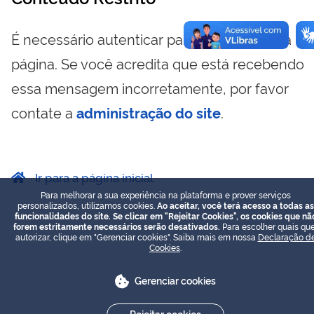
É necessário autenticar para visualizar essa
página. Se você acredita que está recebendo
essa mensagem incorretamente, por favor
contate a
administração do site
.
Ir para a página inicial
Para melhorar a sua experiência na plataforma e prover serviços
personalizados, utilizamos cookies.
Ao aceitar, você terá acesso a todas as
funcionalidades do site. Se clicar em "Rejeitar Cookies", os cookies que nã
forem estritamente necessários serão desativados.
Para escolher quais que
autorizar, clique em "Gerenciar cookies". Saiba mais em nossa
Declaração d
Cookies
.
Gerenciar cookies
Rejeitar cookies