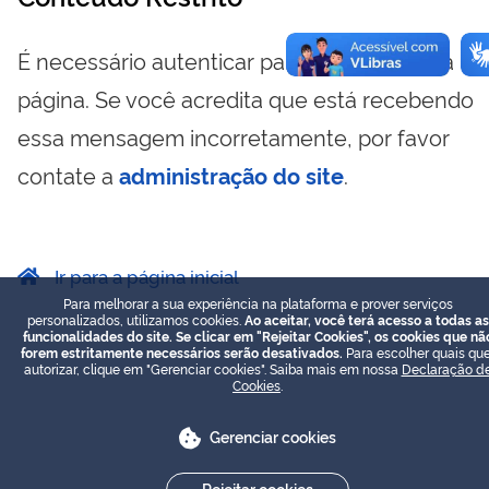
É necessário autenticar para visualizar essa
página. Se você acredita que está recebendo
essa mensagem incorretamente, por favor
contate a
administração do site
.
Ir para a página inicial
Para melhorar a sua experiência na plataforma e prover serviços
personalizados, utilizamos cookies.
Ao aceitar, você terá acesso a todas as
funcionalidades do site. Se clicar em "Rejeitar Cookies", os cookies que nã
forem estritamente necessários serão desativados.
Para escolher quais que
autorizar, clique em "Gerenciar cookies". Saiba mais em nossa
Declaração d
Cookies
.
Gerenciar cookies
Rejeitar cookies