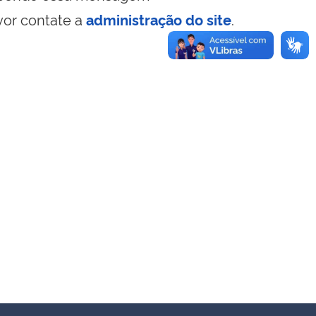
vor contate a
administração do site
.