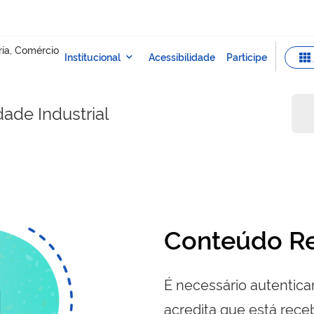
dade Industrial
Conteúdo Re
É necessário autenticar
acredita que está re