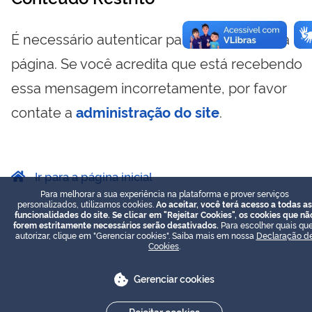
É necessário autenticar para visualizar essa
página. Se você acredita que está recebendo
essa mensagem incorretamente, por favor
contate a
administração do site
.
Ir para a página inicial
Para melhorar a sua experiência na plataforma e prover serviços
personalizados, utilizamos cookies.
Ao aceitar, você terá acesso a todas as
funcionalidades do site. Se clicar em "Rejeitar Cookies", os cookies que nã
forem estritamente necessários serão desativados.
Para escolher quais que
autorizar, clique em "Gerenciar cookies". Saiba mais em nossa
Declaração d
Cookies
.
Gerenciar cookies
Rejeitar cookies