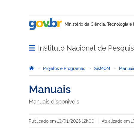
Instituto Nacional de Pesqui
Abrir menu principal de navegação
Você está aqui:
Página Inicial
Projetos e Programas
SisMOM
Manuai
Manuais
Manuais disponiveis
Publicado em
13/01/2026 12h00
Atualizado em
1