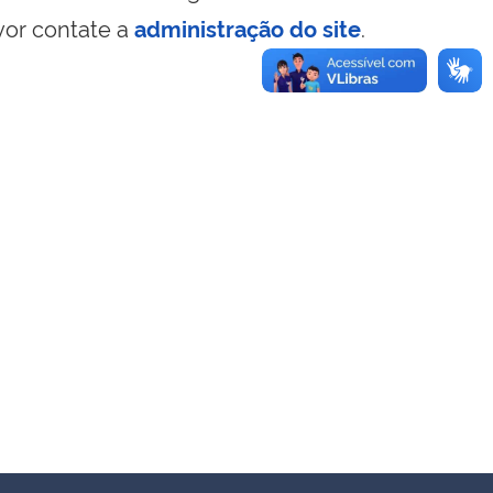
vor contate a
administração do site
.