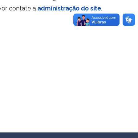
vor contate a
administração do site
.