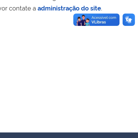
vor contate a
administração do site
.