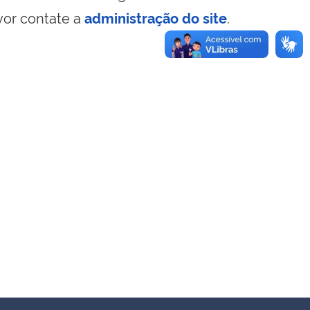
vor contate a
administração do site
.