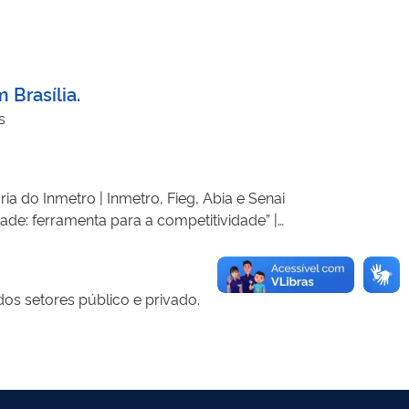
 Brasília.
s
a do Inmetro | Inmetro, Fieg, Abia e Senai
ade: ferramenta para a competitividade” |
 dos produtos químicos sujeitos a controle
 o Instituto Nacional de Metrologia, Qualidade
e trabalhos e ações de interesse comum às suas
dos setores público e privado.