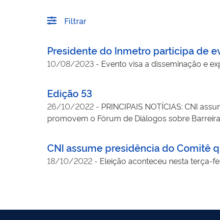
Filtrar
Presidente do Inmetro participa de e
10/08/2023
-
Evento visa a disseminação e ex
Edição 53
26/10/2022
-
PRINCIPAIS NOTÍCIAS: CNI assume 
promovem o Fórum de Diálogos sobre Barreiras T
PORTARIAS: Portaria MJSP 204. De 21/10/2002 -
pela Polícia Federal | Deliberação 314 de 21/1
CNI assume presidência do Comitê que
e Tecnologia - INMETRO e a Agência Nacional d
18/10/2022
-
Eleição aconteceu nesta terça-fe
áreas