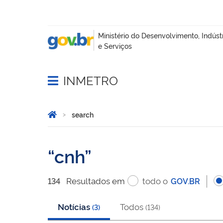
INMETRO
Abrir menu principal de navegação
Você está aqui:
Home
search
search
cnh
Resultado
s
em
todo o
134
GOV.BR
Notícias
Todos
(
3
)
(
134
)