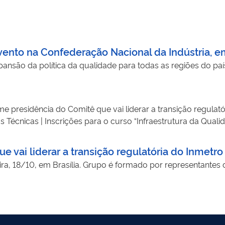
vento na Confederação Nacional da Indústria, em
pansão da política da qualidade para todas as regiões do paí
presidência do Comitê que vai liderar a transição regulatóri
écnicas | Inscrições para o curso “Infraestrutura da Qualid
 Estabelece procedimentos para o controle e a fiscalização
0/2022 – Aprova o Acordo de Cooperação Técnica - ACT entre
 vai liderar a transição regulatória do Inmetro
e Transportes Terrestres, objetivando o desenvolvimento d
ira, 18/10, em Brasília. Grupo é formado por representantes 