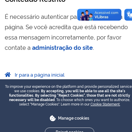
É necessário autenticar para visualizar essa
página. Se você acredita que está recebendo
essa mensagem incorretamente, por favor
contate a
administração do site
.
Ir para a página inicial
To improve your experience on the platform and provide personalized service
we use cookies.
By accepting, you will be able to use all the site's
functionalities. By selecting "Reject Cookies", those that are not strictly
necessary will be disabled
. To choose which ones you want to authorize,
select "Manage Cookies". Learn more in our
Cookie Statement.
Manage cookies
Reject cookies