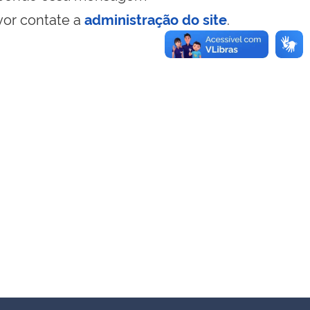
vor contate a
administração do site
.