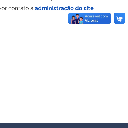
vor contate a
administração do site
.