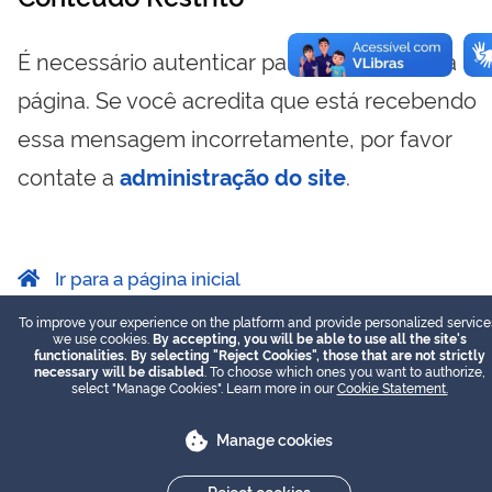
É necessário autenticar para visualizar essa
página. Se você acredita que está recebendo
essa mensagem incorretamente, por favor
contate a
administração do site
.
Ir para a página inicial
To improve your experience on the platform and provide personalized service
we use cookies.
By accepting, you will be able to use all the site's
functionalities. By selecting "Reject Cookies", those that are not strictly
necessary will be disabled
. To choose which ones you want to authorize,
select "Manage Cookies". Learn more in our
Cookie Statement.
Manage cookies
Reject cookies