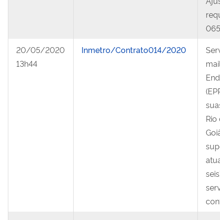
Aju
req
065
20/05/2020
Inmetro/Contrato014/2020
Ser
13h44
mai
End
(EP
sua
Rio 
Goiâ
supo
atua
sei
ser
con