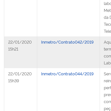
lab
Metr
da 
Tec
Tel
22/01/2020
Inmetro/Contrato042/2019
Aqu
15h21
ter
com
Labo
22/01/2020
Inmetro/Contrato044/2019
Ser
15h39
rei
per
pre
cor
peç