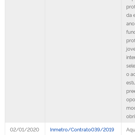
pro
da 
ano
fun
pro
jov
int
sel
o a
est
pre
opo
mod
obri
02/01/2020
Inmetro/Contrato039/2019
Aqu