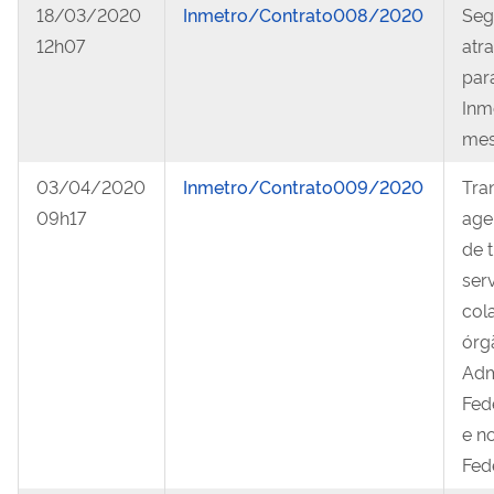
18/03/2020
Inmetro/Contrato008/2020
Seg
12h07
atr
par
Inm
mes
03/04/2020
Inmetro/Contrato009/2020
Tra
09h17
age
de 
ser
col
órg
Adm
Fed
e n
Fede