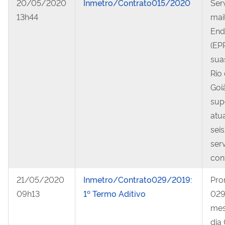
20/05/2020
Inmetro/Contrato015/2020
Ser
13h44
mai
End
(EP
sua
Rio 
Goiâ
supo
atua
sei
ser
con
21/05/2020
Inmetro/Contrato029/2019:
Pro
09h13
1º Termo Aditivo
029
mes
dia