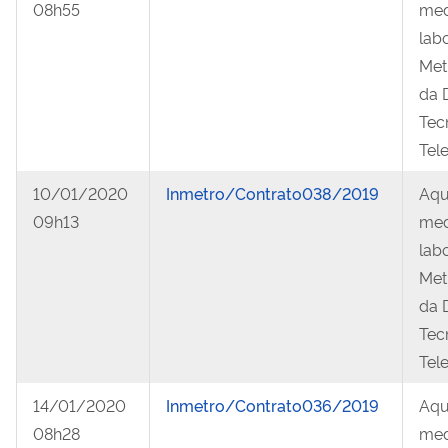
08h55
med
lab
Metr
da 
Tec
Tel
10/01/2020
Inmetro/Contrato038/2019
Aqu
09h13
med
lab
Metr
da 
Tec
Tel
14/01/2020
Inmetro/Contrato036/2019
Aqu
08h28
med