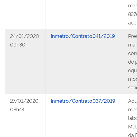
mas
827
ace
24/01/2020
Inmetro/Contrato041/2019
Pre
09h30
man
cor
de 
equ
mod
sér
27/01/2020
Inmetro/Contrato037/2019
Aqu
08h44
med
lab
Metr
da 