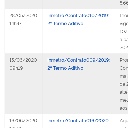
8.6
28/05/2020
Inmetro/Contrato010/2019:
Pro
14h47
2º Termo Aditivo
vig
10/
a p
202
15/06/2020
Inmetro/Contrato009/2019:
Pro
09h19
2º Termo Aditivo
Con
mais
de 
alt
mel
aos
16/06/2020
Inmetro/Contrato016/2020
Aqu