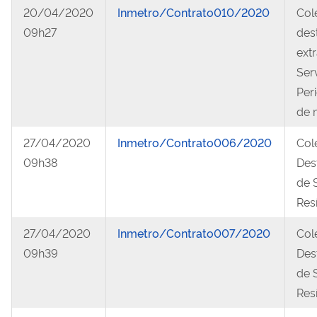
20/04/2020
Inmetro/Contrato010/2020
Col
09h27
des
ext
Ser
Per
de 
27/04/2020
Inmetro/Contrato006/2020
Col
09h38
Des
de 
Res
27/04/2020
Inmetro/Contrato007/2020
Col
09h39
Des
de 
Res