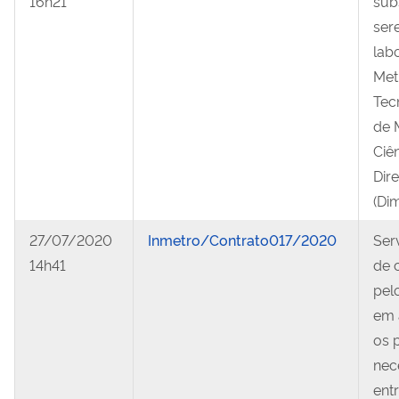
16h21
sub
ser
labo
Met
Tecn
de 
Ciê
Dir
(Dim
27/07/2020
Inmetro/Contrato017/2020
Ser
14h41
de 
pel
em 
os 
nece
ent