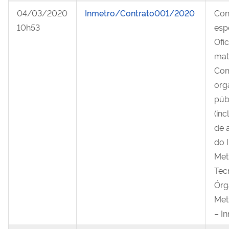
04/03/2020
Inmetro/Contrato001/2020
Con
10h53
esp
Ofi
mat
Com
orga
púb
(inc
de 
do 
Met
Tec
Órg
Met
– I