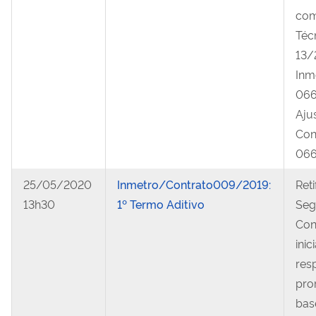
com
Téc
13/
Inm
066
Aju
Con
066
25/05/2020
Inmetro/Contrato009/2019:
Ret
13h30
1º Termo Aditivo
Seg
Con
ini
res
pro
base