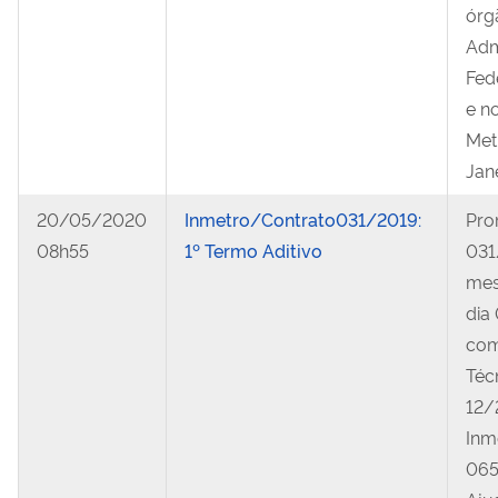
órg
Adm
Fed
e n
Met
Jan
20/05/2020
Inmetro/Contrato031/2019:
Pro
08h55
1º Termo Aditivo
031
mes
dia
com
Téc
12/
Inm
065