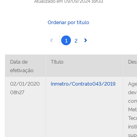
Atualizado em
09/09/2024 16h33
Ordenar por título
1
2
Data de
Título
Des
efetivação
02/01/2020
Inmetro/Contrato043/2019
Age
08h27
dev
com
Met
Tec
inst
sup