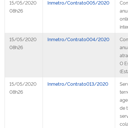
15/05/2020
Inmetro/Contrato005/2020
Con
08h26
anua
onl
inte
15/05/2020
Inmetro/Contrato004/2020
Con
08h26
anu
atra
O E
(Est
15/05/2020
Inmetro/Contrato013/2020
Ser
08h26
terr
age
de 
ser
col