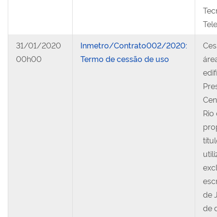
Tec
Tel
31/01/2020
Inmetro/Contrato002/2020:
Ces
00h00
Termo de cessão de uso
área
edi
Pre
Cen
Rio 
pro
títu
util
exc
esc
de 
de 