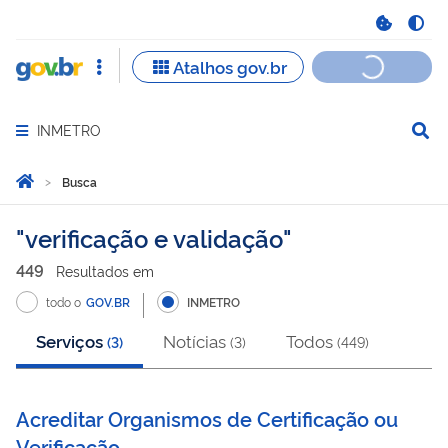
INMETRO
Abrir menu principal de navegação
Você está aqui:
Página Inicial
Busca
Busca
verificação e validação
449
Resultado
s
em
todo o
GOV.BR
INMETRO
Serviços
Notícias
Todos
(
3
)
(
3
)
(
449
)
Acreditar Organismos de Certificação ou
Verificação