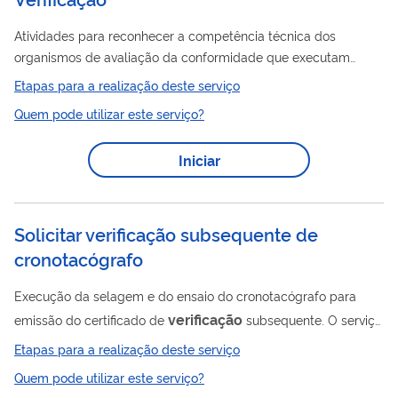
Atividades para reconhecer a competência técnica dos
organismos de avaliação da conformidade que executam
certificações de produtos, sistemas de gestão, pessoas,
Etapas para a realização deste serviço
verificação
validação
processos ou serviços, bem como
e
.
Quem pode utilizar este serviço?
Para isto, utiliza programas de acreditação, estabelecidos em
Normas, cujos requisitos devem ser atendidos, plenamente,
Iniciar
pelos solicitantes. Esta acreditação engloba as modalidades:
produtos, pessoas e sistemas de gestão. A Dicor acredita
organismos de certificação baseada no...
Solicitar verificação subsequente de
cronotacógrafo
Execução da selagem e do ensaio do cronotacógrafo para
verificação
emissão do certificado de
subsequente. O serviço
deve ser realizado por todos os donos de cronotacógrafos
Etapas para a realização deste serviço
para atendimento da legislação de trânsito.
Quem pode utilizar este serviço?