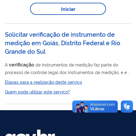
Iniciar
Solicitar verificação de instrumento de
medição em Goiás, Distrito Federal e Rio
Grande do Sul
verificação
A
de instrumentos de medição faz parte do
processo de controle legal dos instrumentos de medição, e é o
procedimento de avaliação da conformidade que resulta na
Etapas para a realização deste serviço
verificação
afixação de marca de
e/ou a emissão de
Quem pode utilizar este serviço?
verificação
certificado de
, caso o instrumento atenda aos
requisitos especificados nos regulamentos aplicáveis. A
verificação
de um instrumento de medição que não foi
verificação
anteriormente verificado se chama
inicial. Ela
deve ser realizada antes do instrumento ser...