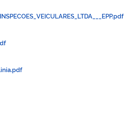
_INSPECOES_VEICULARES_LTDA___EPP.pdf
df
nia.pdf