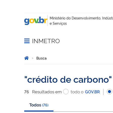
INMETRO
Abrir menu principal de navegação
Você está aqui:
Página Inicial
Busca
Busca
crédito de carbono
Resultado
s
em
todo o
76
GOV.BR
Todos
(
76
)