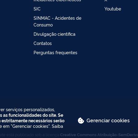
SIC
Youtube
SINMAC - Acidentes de
Consumo
Divulgação científica
Contatos
Perguntas frequentes
er serviços personalizados,
s as funcionalidades do site. Se
Gerenciar cookies
m estritamente necessários serão
ue em "Gerenciar cookies". Saiba
ite está publicado sob a licença
Creative Commons Atribuição-SemDeriv