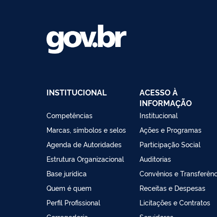
embarcações do tipo chata tanque | Portaria 
façam parte do seu escopo regulatório
INSTITUCIONAL
ACESSO À
INFORMAÇÃO
Competências
Institucional
Marcas, símbolos e selos
Ações e Programas
Agenda de Autoridades
Participação Social
Estrutura Organizacional
Auditorias
Base jurídica
Convênios e Transferênc
Quem é quem
Receitas e Despesas
Perfil Profissional
Licitações e Contratos
Corregedoria
Servidores