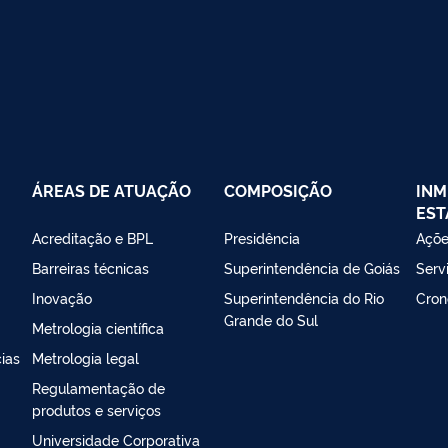
258/2020 aprova procedimentos de cobrança e concessão de 
ÁREAS DE ATUAÇÃO
COMPOSIÇÃO
INM
EST
Acreditação e BPL
Presidência
Açõe
Barreiras técnicas
Superintendência de Goiás
Serv
Inovação
Superintendência do Rio
Cron
Grande do Sul
Metrologia científica
ias
Metrologia legal
Regulamentação de
produtos e serviços
Universidade Corporativa