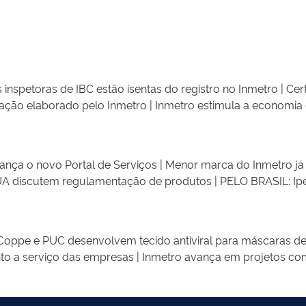
nspetoras de IBC estão isentas do registro no Inmetro | Cer
tação elaborado pelo Inmetro | Inmetro estimula a economia 
inados aos órgãos de trânsito | Ipem-PR verifica balanças di
para a aprovação de projetos de investimento como prioritá
ria 13 de 2021 disciplina a solicitação, a apresentação e a 
nça o novo Portal de Serviços | Menor marca do Inmetro já r
UA discutem regulamentação de produtos | PELO BRASIL: Ipe
erca de 50% da frota de táxis em Manaus | PORTARIAS: Portari
 leve, irrelevante ou inexistente estarão dispensados do ato
TMs poderão ser realizados em laboratórios designados pela 
Coppe e PUC desenvolvem tecido antiviral para máscaras de
publica nomeações para o Conselho Nacional de Metrologia,
nto a serviço das empresas | Inmetro avança em projetos c
| PORTARIAS: Portaria 265/2020 estabelece a classificação d
nuência de importação, reparo e manutenção | Portaria 14/2
ico Metrológico (RTM), que estabelece os critérios a que de