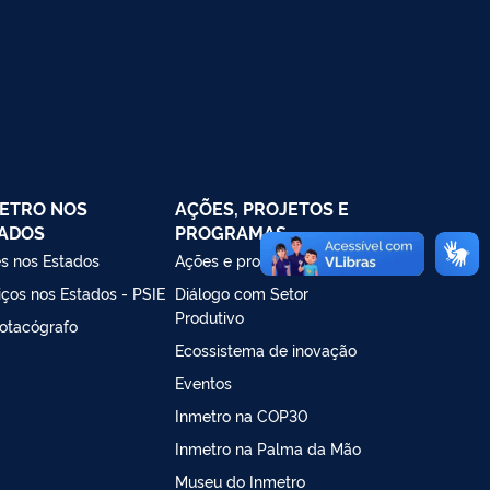
registro de produtos, insumos e serviços que
ETRO NOS
AÇÕES, PROJETOS E
ADOS
PROGRAMAS
s nos Estados
Ações e programas
iços nos Estados - PSIE
Diálogo com Setor
Produtivo
otacógrafo
Ecossistema de inovação
Eventos
Inmetro na COP30
Inmetro na Palma da Mão
Museu do Inmetro