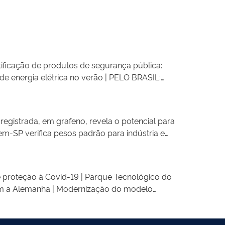
tificação de produtos de segurança pública:
de energia elétrica no verão | PELO BRASIL:
nâmicas na BR 116 | PORTARIAS: Portaria 4382
rios na área de Produção Econômica Intensiva
apreciação de certificado de inspeção
egistrada, em grafeno, revela o potencial para
m-SP verifica pesos padrão para indústria e
a 282/2020 estabelece classificação de risco
 público de liberação | Portaria 281/2020
Diretoria de Metrologia Legal | Portaria
 proteção à Covid-19 | Parque Tecnológico do
 Normalização e Qualidade Industrial
om a Alemanha | Modernização do modelo
e risco para instrumentos metrológicos: inclui
020 disponibiliza em consulta pública por 30
vem satisfazer os tanques (reservatórios) de