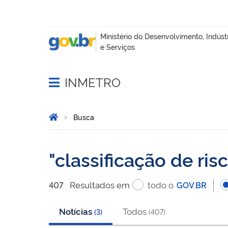
INMETRO
Abrir menu principal de navegação
Você está aqui:
Página Inicial
Busca
Busca
classificação de ris
Resultado
s
em
todo o
407
GOV.BR
Notícias
Todos
(
3
)
(
407
)