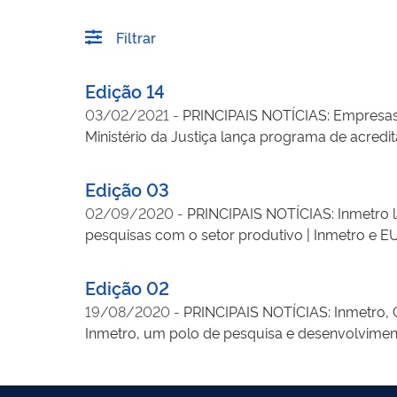
Filtrar
Edição 14
03/02/2021
-
PRINCIPAIS NOTÍCIAS: Empresas i
Ministério da Justiça lança programa de acredi
Ipem-SP verifica mais de 4 mil bafômetros dest
de 2021 disciplina procedimentos e requisitos 
Edição 03
em Pesquisa, Desenvolvimento e Inovação | Porta
02/09/2020
-
PRINCIPAIS NOTÍCIAS: Inmetro la
acreditada de projetos de engenharia
pesquisas com o setor produtivo | Inmetro e E
oficinas de balanças | Ipem-AM já fiscalizou c
para atividades econômicas: produtos com risco
Edição 02
estabelece que exames e ensaios exigidos nos R
19/08/2020
-
PRINCIPAIS NOTÍCIAS: Inmetro, 
Pessoal 477/2020, do Ministério da Economia, 
Inmetro, um polo de pesquisa e desenvolvime
(Conmetro)
regulatório: Inmetro recebe propostas da ABNT 
atos de liberação para aprovação de modelo, a
dias a proposta de revisão do Regulamento Técn