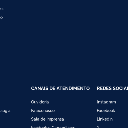
as
ao
s
CANAIS DE ATENDIMENTO
REDES SOCIA
Ouvidoria
Instagram
ologia
Faleconosco
Facebook
Sala de imprensa
Linkedin
Incidentes Cibernéticos
X