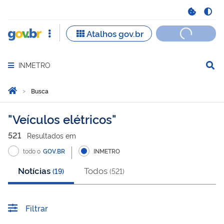
INMETRO
Abrir menu principal de navegação
Você está aqui:
Página Inicial
Busca
Busca
Veículos elétricos
521
Resultado
s
em
todo o
GOV.BR
INMETRO
Notícias
Todos
(
19
)
(
521
)
Filtrar