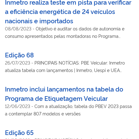
Inmetro realiza teste em pista para verificar
a eficiência energética de 24 veículos
nacionais e importados
08/08/2023
-
Objetivo é auditar os dados de autonomia e
consumo apresentados pelas montadoras no Programa
Brasileiro de Etiquetagem Veicular
Edição 68
26/07/2023
-
PRINCIPAIS NOTÍCIAS: PBE Veicular: Inmetro
atualiza tabela com lançamentos | Inmetro, Uespi e UEA
discutem parceria para fomento à acreditação e oferta de pós-
graduação | Inmetro alerta: vendidos como brinquedos,
Inmetro inclui lançamentos na tabela do
neocubes são um perigo às crianças | PELO BRASIL: Ipem-MG
Programa de Etiquetagem Veicular
alerta população sobre a atuação de falsos fiscais | Segundo
12/06/2023
-
Com a atualização, tabela do PBEV 2023 passa
Ipem-SP, bomba medidora de combustíveis lidera a
a contemplar 807 modelos e versões
quantidade de reclamações | Ipem completa 20 anos de
atuação em Roraima
Edição 65