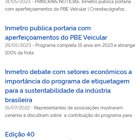
31/05/2023
-
PRINCIPAIS NOTÍCIAS: Inmetro publica portaria
com aperfeiçoamentos do PBE Veicular | Cronotacógrafos:
Inmetro encontra 8,7% de irregularidades | Inmetro tem novo
diretor de Inovação e Planejamento | PELO BRASIL: Ipem-AM
Inmetro publica portaria com
recolhe 1.289 brinquedos em fiscalização no comércio de
aperfeiçoamentos do PBE Veicular
Manaus | Fiscais do Ipem-ES apreendem extensões elétricas
26/05/2023
-
Programa completa 15 anos em 2023 e abrange
irregulares | Ipem-SP verifica veículos que transportam
100% da frota
produtos perigosos
Inmetro debate com setores econômicos a
importância do programa de etiquetagem
para a sustentabilidade da indústria
brasileira
15/07/2022
-
Representantes de associações mostraram
cenários e discutiram sobre a contribuição do programa para
o alcance dos objetivos da ONU
Edição 40