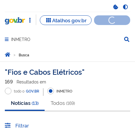
INMETRO
Abrir menu principal de navegação
Você está aqui:
Página Inicial
Busca
Busca
Fios e Cabos Elétricos
169
Resultado
s
em
todo o
GOV.BR
INMETRO
Notícias
Todos
(
13
)
(
169
)
Filtrar