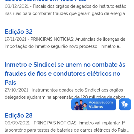
Avaliação da Conformidade para Ventiladores de Teto -
03/12/2021
-
Fiscais dos órgãos delegados do Instituto estão
Consolidado
nas ruas para combater fraudes que geram gasto de energia e
risco de segurança. Operação termina amanhã (3/12)
Edição 32
17/11/2021
-
PRINCIPAIS NOTÍCIAS: Anuências de licenças de
importação do Inmetro seguirão novo processo | Inmetro e
instituições discutem gestão de riscos | Inmetro
internacionaliza dois pedidos de patentes | PELO BRASIL:
Inmetro e Sindicel se unem no combate às
Inmetro e Sindicel se unem no combate às fraudes de fios e
fraudes de fios e condutores elétricos no
condutores elétricos no País | Ipem-SP verifica radares na
País
região central da capital | Ipem-PE apreende 390 cabos
desconformes na RMR | PORTARIAS: Consulta Pública
27/10/2021
-
Instrumentos doados pelo Sindicel aos órgãos
Inmetro/ME 21 de 25/10/2021 - Dispõe sobre a proposta de
delegados ajudaram na apreensão de 120 mil rolos de cabos
texto do Regulamento Técnico Metrológico consolidado que
com resistência elétrica acima das especificações
estabelece as condições mínimas para sistemas de medição
Edição 28
ou medidores de energia elétrica ativa e/ou reativa,
09/09/2021
-
PRINCIPAIS NOTÍCIAS: Inmetro vai implantar 1º
eletrônicos, monofásicos e polifásicos | Consulta Pública
laboratório para testes de baterias de carros elétricos do País |
Inmetro/ME 20 27/10/2021 - Dispõe sobre a proposta de