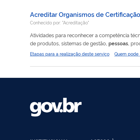
Acreditar Organismos de Certificação
Conhecido por:
"Acreditação"
Atividades para reconhecer a competência téc
de produtos, sistemas de gestão,
pessoas
, pro
programas de acreditação, estabelecidos em Norm
Etapas para a realização deste serviço
Quem pode ut
acreditação engloba as modalidades: produtos
baseada no...