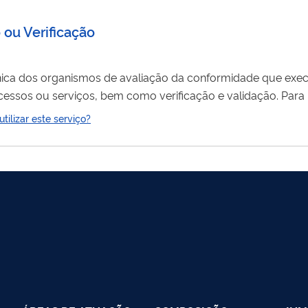
 ou Verificação
nica dos organismos de avaliação da conformidade que exec
cessos ou serviços, bem como verificação e validação. Para is
as, cujos requisitos devem ser atendidos, plenamente, pelos s
ilizar este serviço?
,
pessoas
e sistemas de gestão. A Dicor acredita organismo