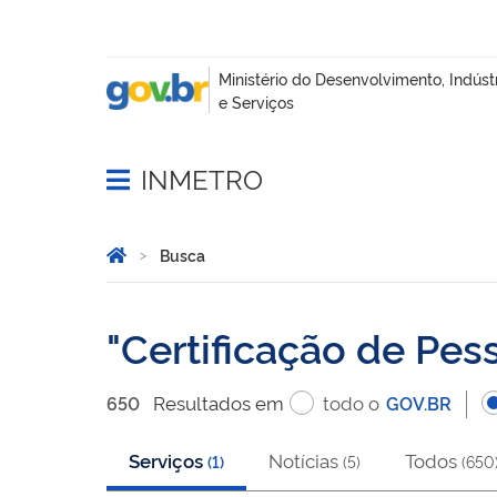
INMETRO
Abrir menu principal de navegação
Você está aqui:
Página Inicial
Busca
Busca
Certificação de Pes
Resultado
s
em
todo o
650
GOV.BR
Serviços
Notícias
Todos
(
1
)
(
5
)
(
650