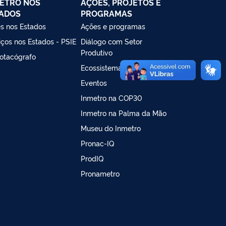
ETRO NOS
AÇÕES, PROJETOS E
ADOS
PROGRAMAS
s nos Estados
Ações e programas
iços nos Estados - PSIE
Diálogo com Setor
Produtivo
otacógrafo
Ecossistema de inovação
Eventos
Inmetro na COP30
Inmetro na Palma da Mão
Museu do Inmetro
Pronac-IQ
ProdIQ
Pronametro