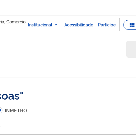
soas
INMETRO
)