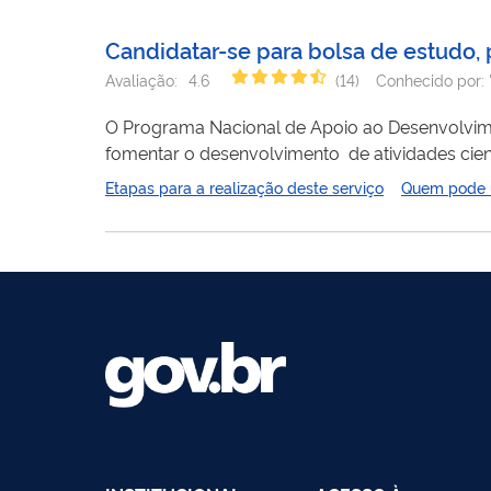
Candidatar-se para bolsa de estudo, 
Avaliação:
4.6
(
14
)
Conhecido por:
O Programa Nacional de Apoio ao Desenvolvime
fomentar o desenvolvimento de atividades cient
beneficiando a sociedade.
Etapas para a realização deste serviço
Quem pode ut