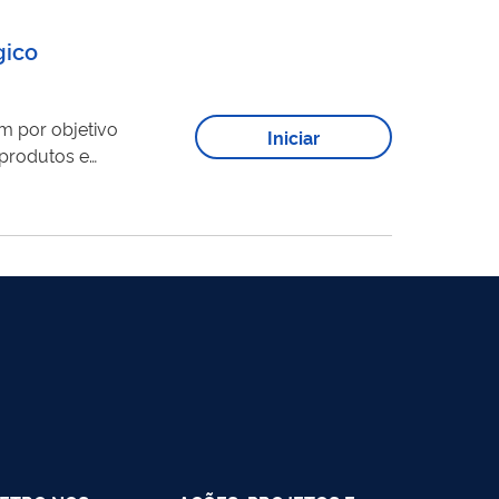
gico
m por objetivo
Iniciar
 produtos e