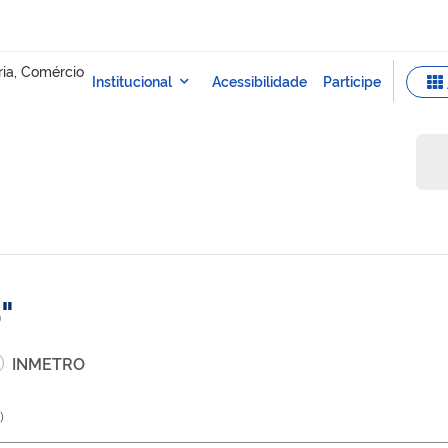
o
INMETRO
)