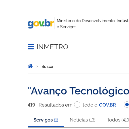
INMETRO
Abrir menu principal de navegação
Você está aqui:
Página Inicial
Busca
Busca
Avanço Tecnológic
Resultado
s
em
todo o
419
GOV.BR
Serviços
Notícias
Todos
(
1
)
(
13
)
(
419