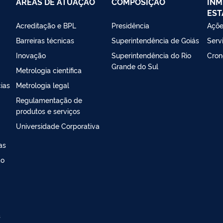
ÁREAS DE ATUAÇÃO
COMPOSIÇÃO
INM
EST
Acreditação e BPL
Presidência
Açõe
Barreiras técnicas
Superintendência de Goiás
Serv
Inovação
Superintendência do Rio
Cron
Grande do Sul
Metrologia científica
ias
Metrologia legal
Regulamentação de
produtos e serviços
Universidade Corporativa
as
ao
s