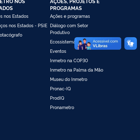
ETRO NOS
AÇÕES, PROJETOS E
ADOS
PROGRAMAS
s nos Estados
Ações e programas
iços nos Estados - PSIE
Diálogo com Setor
Produtivo
otacógrafo
Ecossistema de inovação
Eventos
Inmetro na COP30
Inmetro na Palma da Mão
Museu do Inmetro
Pronac-IQ
ProdIQ
Pronametro