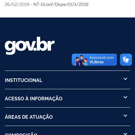
"CARACTERÍSTICAS METROLÓGICAS" da Portaria
outubro | Ipem-PR verifica medidores de umidades de grãos
26/02/2019
-
NT-Dconf/Diqre/003/2019
Conformidade para Descontaminação de Equipamentos
Inmetro/Dimel nº 4, de 6 de janeiro de 2011, publicada no
em cooperativas e moinho no Oeste do estado | PORTARIAS:
Destinados ao Transporte de Produtos Perigosos | Portaria 432
D.O.U. em 11/01/2011, seção 1, página 72, que aprova os
Portaria nº 326/2020 que suspende a Portaria nº 338/2019
de 15/10/2021 – Aprova a Regulamentação Técnica para
modelos HTM03, HTM04, HTM06, HTM08, HTM10, HTM12 e
sobre padronização para instalação de taxímetros | Portaria n°
Fusíveis Tipo Rolha e Fusíveis Tipo Cartucho de Papelão
HTM16
329/2020 que altera a metodologia de ensaio para pneus do
tipo mobilidade estendida
INSTITUCIONAL
ACESSO À INFORMAÇÃO
ÁREAS DE ATUAÇÃO
COMPOSIÇÃO