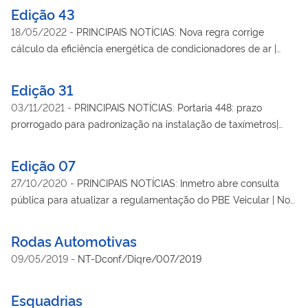
Edição 43
18/05/2022
-
PRINCIPAIS NOTÍCIAS: Nova regra corrige
cálculo da eficiência energética de condicionadores de ar |
Inmetro libera nova funcionalidade para consultas sobre
etilômetros | Inmetro reforça desejo em incorporar Lucro Social
Edição 31
| Dias 18 e 19: Webinário sobre barreiras técnicas Entre os
03/11/2021
-
PRINCIPAIS NOTÍCIAS: Portaria 448: prazo
temas, serviços para apoiar o exportador na superação de
prorrogado para padronização na instalação de taxímetros|
barreiras técnicas | PELO BRASIL: Ipem-SP verifica aparelhos
Inmetro e UL definem linhas de atuação para a parceria
de medir pressão arterial | Ipem-PR fiscaliza bombas de
firmada no início deste ano | Instituto se reúne com Alemanha e
Edição 07
combustíveis no Estado | Ipem-ES elimina mais de uma
discute Plano da Infraestrutura da Qualidade | PELO BRASIL:
tonelada de documentos | PORTARIAS: Portaria Inmetro 153 de
27/10/2020
-
PRINCIPAIS NOTÍCIAS: Inmetro abre consulta
Ipem-MT interdita bomba de posto de combustível de Cuiabá
11/05/2022 - Inclui novos subitens no item 6 SOFTWARE da
pública para atualizar a regulamentação do PBE Veicular | No
por irregularidade | Ipem-SP fiscaliza botijões de gás de
Portaria Inmetro/Dimel nº 15, de 11 de janeiro de 2019,
intervalo de dois meses, Inmetro registra dois pedidos de
cozinha no Estado de SP | Ipem-PE apreende 390 cabos
publicada no D.O.U. em 16/01/2019, página 26, seção 1, que
patetes no INPI | Participe da Live "Apoio à Inovação: conheça
Rodas Automotivas
desconformes na RMR | PORTARIAS: Portaria 448 de
aprova os modelos NSX 112i e NSX 113i, de medidores
as ferramentas do Inmetro para sua empresa" | Inmetro e
28/10/2021 - Prorroga a suspensão dos requisitos
09/05/2019
-
NT-Dconf/Diqre/007/2019
eletrônicos de energia elétrica de múltipla tarifação, classe de
órgãos delegados aprimoram mecanismos de gestão para
estabelecidos na Portaria Inmetro nº 338, de 20 de agosto de
exatidão B, marca Nansen | Portaria Inmetro 147 de
melhorar atender a população | PELO BRASIL: Ipem-RN faz
2019| Portaria 445de 26/10/2021 - Aprova o Regulamento
04/05/2022 - Dá nova redação a alínea "b)" do item 4
Esquadrias
balanço no Facebook de suas operações nos primeiros dias de
Técnico da Qualidade e os Requisitos de Avaliação da