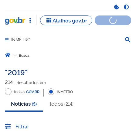
INMETRO
Abrir menu principal de navegação
Você está aqui:
Página Inicial
Busca
Busca
2019
214
Resultado
s
em
todo o
GOV.BR
INMETRO
Notícias
Todos
(
5
)
(
214
)
Filtrar