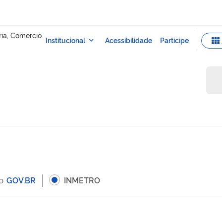
 o
GOV.BR
INMETRO