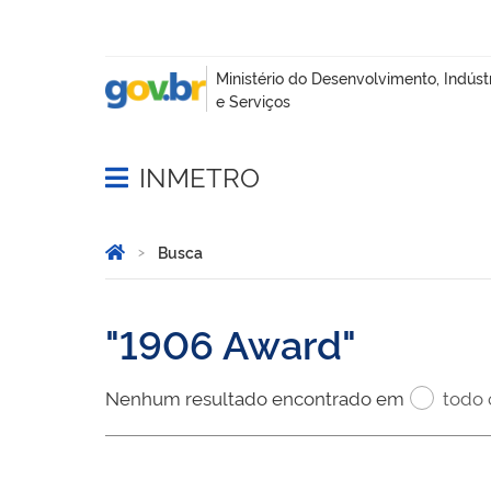
INMETRO
Abrir menu principal de navegação
Você está aqui:
Página Inicial
Busca
Busca
1906 Award
Nenhum resultado encontrado em
todo