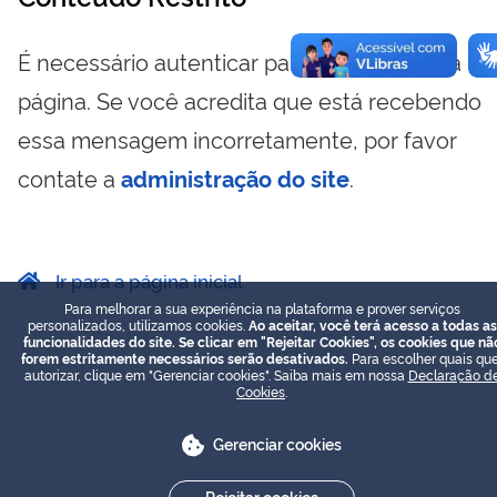
É necessário autenticar para visualizar essa
página. Se você acredita que está recebendo
essa mensagem incorretamente, por favor
contate a
administração do site
.
Ir para a página inicial
Para melhorar a sua experiência na plataforma e prover serviços
personalizados, utilizamos cookies.
Ao aceitar, você terá acesso a todas as
funcionalidades do site. Se clicar em "Rejeitar Cookies", os cookies que nã
forem estritamente necessários serão desativados.
Para escolher quais que
autorizar, clique em "Gerenciar cookies". Saiba mais em nossa
Declaração d
Cookies
.
Gerenciar cookies
Rejeitar cookies