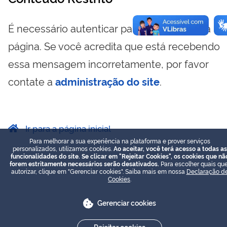
É necessário autenticar para visualizar essa
página. Se você acredita que está recebendo
essa mensagem incorretamente, por favor
contate a
administração do site
.
Ir para a página inicial
Para melhorar a sua experiência na plataforma e prover serviços
personalizados, utilizamos cookies.
Ao aceitar, você terá acesso a todas as
funcionalidades do site. Se clicar em "Rejeitar Cookies", os cookies que nã
forem estritamente necessários serão desativados.
Para escolher quais que
autorizar, clique em "Gerenciar cookies". Saiba mais em nossa
Declaração d
Cookies
.
Gerenciar cookies
Rejeitar cookies