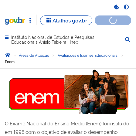
Instituto Nacional de Estudos e Pesquisas
Abrir menu principal de navegação
Educacionais Anísio Teixeira | Inep
Você está aqui:
Página Inicial
Áreas de Atuação
Avaliações e Exames Educacionais
Enem
O Exame Nacional do Ensino Médio (Enem) foi instituído
em 1998 com o objetivo de avaliar o desempenho