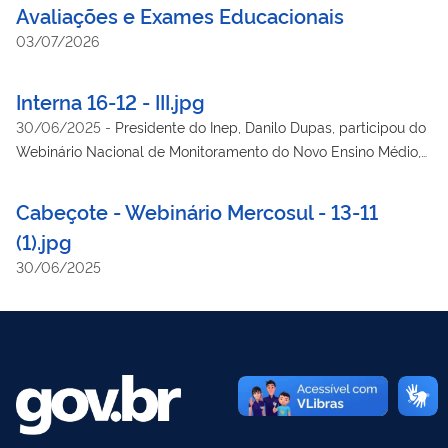
Avaliações e Exames Educacionais
03/07/2026
Interna 16-12 - III.jpg
30/06/2025
-
Presidente do Inep, Danilo Dupas, participou do
Webinário Nacional de Monitoramento do Novo Ensino Médio,
promovido pela Secretaria de Educação Básica do Ministério
da Educação. Crédito: Reprodução
Cabeçote - Webinário Mercosul - 13-11
(1).jpg
30/06/2025