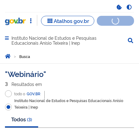
Instituto Nacional de Estudos e Pesquisas
Abrir menu principal de navegação
Educacionais Anísio Teixeira | Inep
Você está aqui:
Página Inicial
Busca
Busca
Webinário
3
Resultado
s
em
todo o
GOV.BR
Instituto Nacional de Estudos e Pesquisas Educacionais Anísio
Teixeira | Inep
Todos
(
3
)