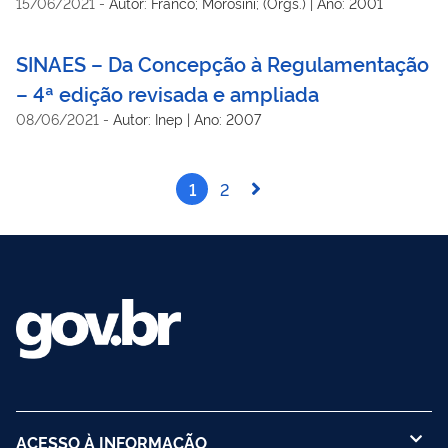
15/06/2021
-
Autor: Franco; Morosini; (Orgs.) | Ano: 2001
SINAES – Da Concepção à Regulamentação
– 4ª edição revisada e ampliada
08/06/2021
-
Autor: Inep | Ano: 2007
1
2
ACESSO À INFORMAÇÃO