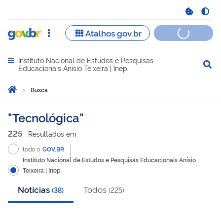
Instituto Nacional de Estudos e Pesquisas
Abrir menu principal de navegação
Educacionais Anísio Teixeira | Inep
Você está aqui:
Página Inicial
Busca
Busca
Tecnológica
225
Resultado
s
em
todo o
GOV.BR
Instituto Nacional de Estudos e Pesquisas Educacionais Anísio
Teixeira | Inep
Notícias
Todos
(
38
)
(
225
)