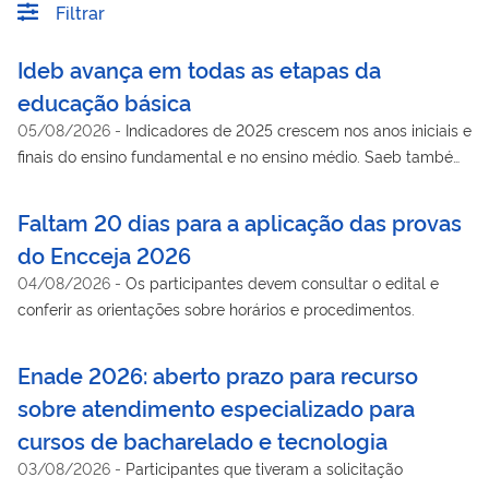
Filtrar
Ideb avança em todas as etapas da
educação básica
05/08/2026
-
Indicadores de 2025 crescem nos anos iniciais e
finais do ensino fundamental e no ensino médio. Saeb também
mostra avanço na aprendizagem de língua portuguesa e
matemática. MEC vai acompanhar de perto os municípios com
Faltam 20 dias para a aplicação das provas
mais dificuldades
do Encceja 2026
04/08/2026
-
Os participantes devem consultar o edital e
conferir as orientações sobre horários e procedimentos.
Enade 2026: aberto prazo para recurso
sobre atendimento especializado para
cursos de bacharelado e tecnologia
03/08/2026
-
Participantes que tiveram a solicitação