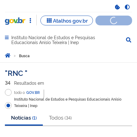
Instituto Nacional de Estudos e Pesquisas
Abrir menu principal de navegação
Educacionais Anísio Teixeira | Inep
Você está aqui:
Página Inicial
Busca
Busca
RNC
34
Resultado
s
em
todo o
GOV.BR
Instituto Nacional de Estudos e Pesquisas Educacionais Anísio
Teixeira | Inep
Notícias
Todos
(
1
)
(
34
)