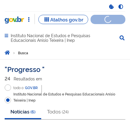
Instituto Nacional de Estudos e Pesquisas
Abrir menu principal de navegação
Educacionais Anísio Teixeira | Inep
Você está aqui:
Página Inicial
Busca
Busca
Progresso
24
Resultado
s
em
todo o
GOV.BR
Instituto Nacional de Estudos e Pesquisas Educacionais Anísio
Teixeira | Inep
Notícias
Todos
(
6
)
(
24
)